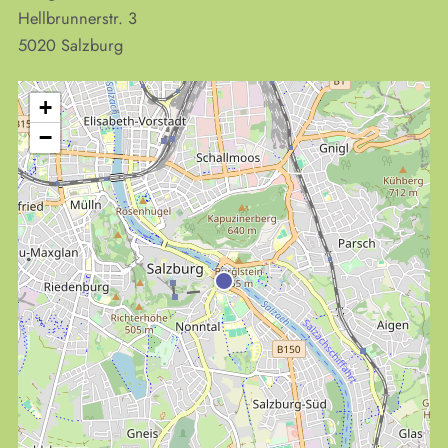
Hellbrunnerstr. 3
5020
Salzburg
+
−
KULTplan ABO
Kultur in Salzburg auf einen Blick
Finde täglich bis zu 50 Veranstaltungen in Stadt
und Land Salzburg. Ob Kino, Theater, Literatur
oder Musik bei uns findest du Kultur-Programm
für Menschen von 0-99.