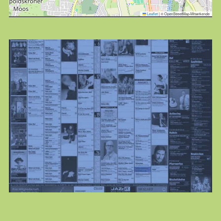
Leaflet
|
© OpenStreetMap-Mitwirkende
KULTplan
jeden Monat neu
Alle Veranstaltungen der freien Kulturszene gebündelt
und chic verpackt:
KULTURPLAN ABO