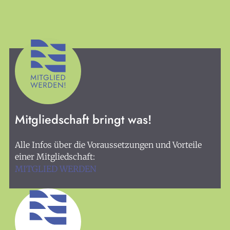
KULTplan
Presse
Links
Mitmachen
Suchen
Mitgliedschaft bringt was!
Kontakt
Alle Infos über die Voraussetzungen und Vorteile
Spenden
einer Mitgliedschaft:
Impressum
MITGLIED WERDEN
Datenschutz
Login