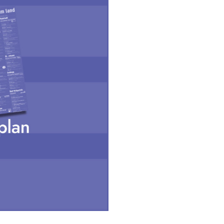
News
Themen
Infothek
About
Mitglieder
Medien
Workshops
KULTplan
Presse
Links