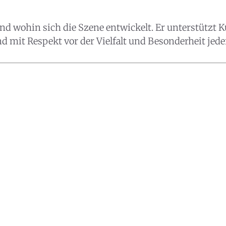
ur in Salzburg auf einen Blick
d wohin sich die Szene entwickelt. Er unterstützt Kul
täglich bis zu 50 Veranstaltungen in Stadt und Land
nd mit Respekt vor der Vielfalt und Besonderheit jede
rg. Ob Kino, Theater, Literatur oder Musik bei uns find
-Programm für Menschen von 0-99.