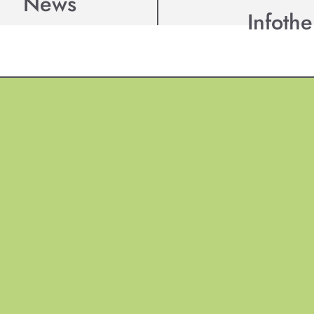
News
Infothe