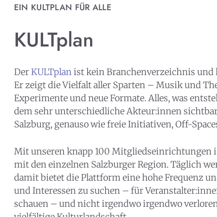
EIN KULTPLAN FÜR ALLE
KULTplan
Der
KULTplan
ist kein Branchenverzeichnis und k
Er zeigt die Vielfalt aller Sparten – Musik und Th
Experimente und neue Formate. Alles, was entsteht
dem sehr unterschiedliche Akteur:innen sichtbar
Salzburg, genauso wie freie Initiativen, Off-Spac
Mit unseren knapp 100 Mitgliedseinrichtungen i
mit den einzelnen Salzburger Region. Täglich w
damit bietet die Plattform eine hohe Frequenz un
und Interessen zu suchen – für Veranstalter:inn
KULTpl
schauen – und nicht irgendwo irgendwo verloren i
vielfältige Kulturlandschaft.