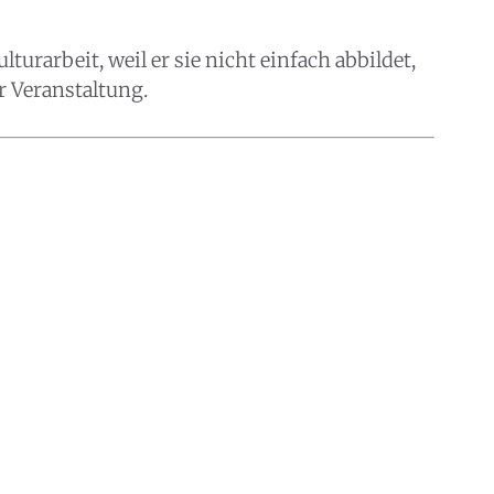
turarbeit, weil er sie nicht einfach abbildet,
r Veranstaltung.
est du