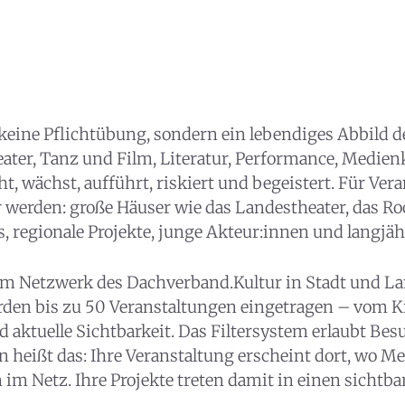
Mitmachen
Suchen
eine Pflichtübung, sondern ein lebendiges Abbild de
eater, Tanz und Film, Literatur, Performance, Medienku
Kontakt
Spenden
Impressum
Datenschutz
Login
, wächst, aufführt, riskiert und begeistert. Für Vera
 werden: große Häuser wie das Landestheater, das Ro
es, regionale Projekte, junge Akteur:innen und langjäh
m Netzwerk des Dachverband.Kultur in Stadt und La
erden bis zu 50 Veranstaltungen eingetragen – vom
d aktuelle Sichtbarkeit. Das Filtersystem erlaubt Bes
en heißt das: Ihre Veranstaltung erscheint dort, wo
an ABO
m Netz. Ihre Projekte treten damit in einen sichtbare