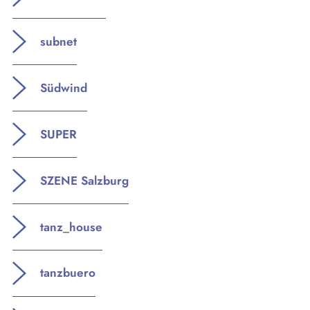
subnet
Südwind
SUPER
SZENE Salzburg
tanz_house
tanzbuero