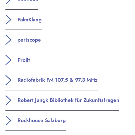
PalmKlang
periscope
Prolit
Radiofabrik FM 107,5 & 97,3 MHz
KULTplan ABO
Robert Jungk Bibliothek für Zukunftsfragen
Kultur in Salzburg auf einen Blick
Rockhouse Salzburg
Finde täglich bis zu 50 Veranstaltungen in Stadt
und Land Salzburg. Ob Kino, Theater, Literatur