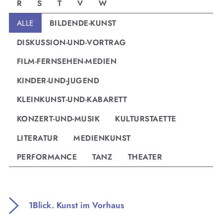
R
S
T
V
W
ALLE
BILDENDE-KUNST
DISKUSSION-UND-VORTRAG
FILM-FERNSEHEN-MEDIEN
KINDER-UND-JUGEND
KLEINKUNST-UND-KABARETT
KONZERT-UND-MUSIK
KULTURSTAETTE
LITERATUR
MEDIENKUNST
News
PERFORMANCE
TANZ
THEATER
Themen
Infothek
About
1Blick. Kunst im Vorhaus