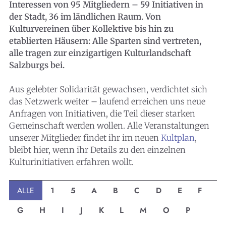
Interessen von 95 Mitgliedern – 59 Initiativen in
der Stadt, 36 im ländlichen Raum. Von
Kulturvereinen über Kollektive bis hin zu
etablierten Häusern: Alle Sparten sind vertreten,
alle tragen zur einzigartigen Kulturlandschaft
Salzburgs bei.
Aus gelebter Solidarität gewachsen, verdichtet sich
das Netzwerk weiter – laufend erreichen uns neue
Anfragen von Initiativen, die Teil dieser starken
Gemeinschaft werden wollen. Alle Veranstaltungen
unserer Mitglieder findet ihr im neuen
Kultplan
,
bleibt hier, wenn ihr Details zu den einzelnen
Kulturinitiativen erfahren wollt.
ALLE
1
5
A
B
C
D
E
F
G
H
I
J
K
L
M
O
P