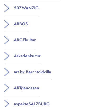
Mitglieder
50ZWANZIG
Medien
Workshops
ARBOS
KULTplan
ARGEkultur
Presse
Links
Arkadenkultur
Mitmachen
art bv Berchtoldvilla
Suchen
ARTgenossen
Kontakt
Spenden
Impressum
aspekteSALZBURG
Datenschutz