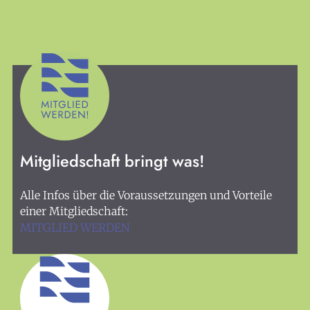
KULTplan
Presse
Links
Mitmachen
Suchen
Mitgliedschaft bringt was!
Kontakt
Alle Infos über die Voraussetzungen und Vorteile
Spenden
einer Mitgliedschaft:
Impressum
MITGLIED WERDEN
Datenschutz
Login