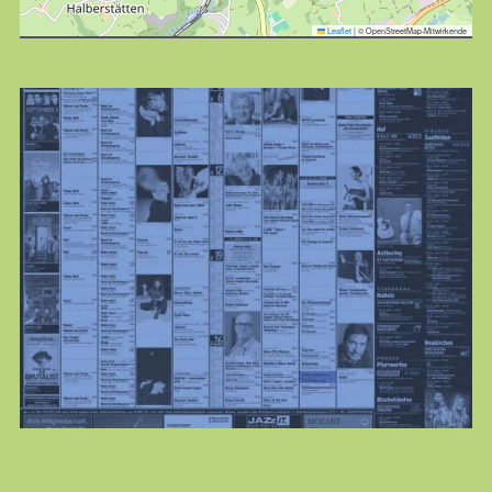
Leaflet
|
© OpenStreetMap-Mitwirkende
KULTplan
jeden Monat neu
Alle Veranstaltungen der freien Kulturszene gebündelt
und chic verpackt:
KULTURPLAN ABO