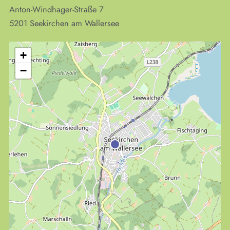
Anton-Windhager-Straße 7
5201
Seekirchen am Wallersee
+
−
KULTplan ABO
Kultur in Salzburg auf einen Blick
Finde täglich bis zu 50 Veranstaltungen in Stadt
und Land Salzburg. Ob Kino, Theater, Literatur
oder Musik bei uns findest du Kultur-Programm
für Menschen von 0-99.