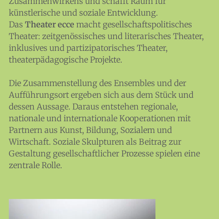
Zusammenwirkens und schafft Raum für
künstlerische und soziale Entwicklung.
Das
Theater ecce
macht gesellschaftspolitisches
Theater: zeitgenössisches und literarisches Theater,
inklusives und partizipatorisches Theater,
theaterpädagogische Projekte.
Die Zusammenstellung des Ensembles und der
Aufführungsort ergeben sich aus dem Stück und
dessen Aussage. Daraus entstehen regionale,
nationale und internationale Kooperationen mit
News
Partnern aus Kunst, Bildung, Sozialem und
Themen
Wirtschaft. Soziale Skulpturen als Beitrag zur
Gestaltung gesellschaftlicher Prozesse spielen eine
Infothek
zentrale Rolle.
About
Mitglieder