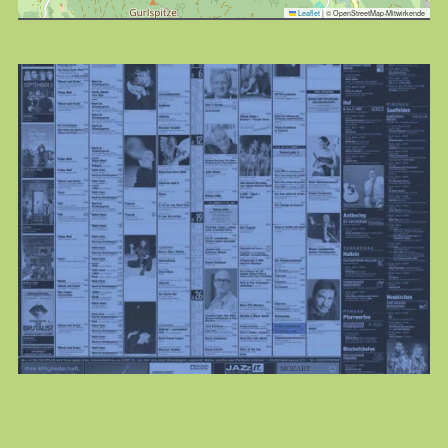
Leaflet
|
© OpenStreetMap-Mitwirkende
KULTplan
jeden Monat neu
Alle Veranstaltungen der freien Kulturszene gebündelt
und chic verpackt:
KULTURPLAN ABO