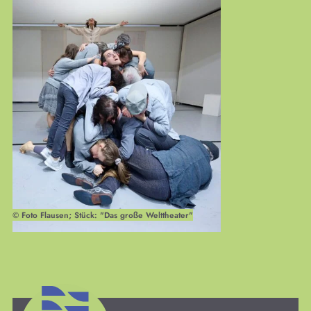
Medien
Workshops
KULTplan
Presse
Links
Mitmachen
Suchen
Kontakt
©
Foto Flausen; Stück: "Das große Welttheater"
Spenden
Impressum
Datenschutz
Login