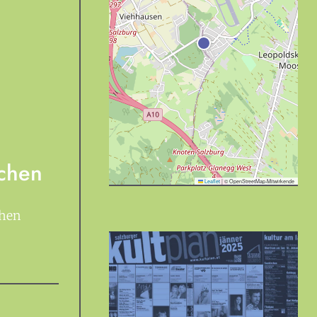
achen
Leaflet
|
© OpenStreetMap-Mitwirkende
chen
est du