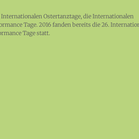
Themen
Infothek
 Internationalen Ostertanztage, die Internationalen
ormance Tage. 2016 fanden bereits die 26. Internatio
About
ormance Tage statt.
Mitglieder
Medien
Workshops
KULTplan
Presse
Links
Mitmachen