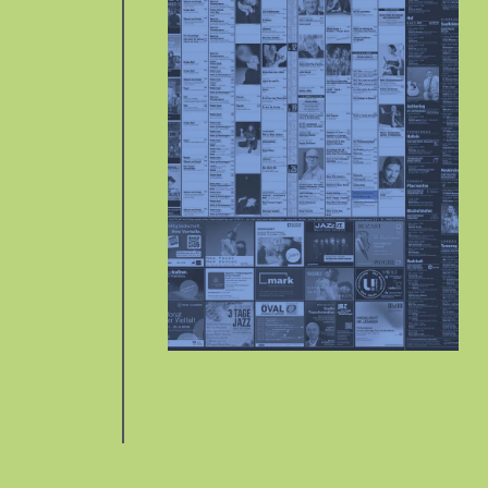
KULTplan
jeden Monat neu
Alle Veranstaltungen der
freien Kulturszene gebündelt
und chic verpackt:
KULTURPLAN ABO