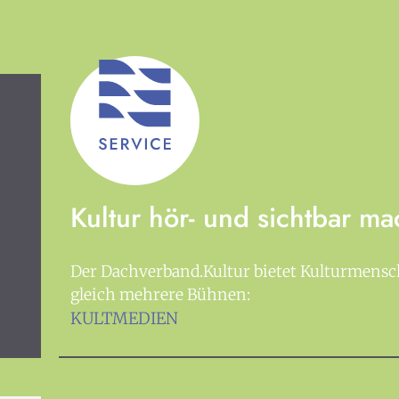
Suchen
Kontakt
Spenden
Impressum
Datenschutz
Login
an ABO
Kultur hör- und sichtbar m
ur in Salzburg auf einen Blick
Der Dachverband.Kultur bietet Kulturmens
gleich mehrere Bühnen:
täglich bis zu 50 Veranstaltungen in Stadt und Land
KULTMEDIEN
rg. Ob Kino, Theater, Literatur oder Musik bei uns find
-Programm für Menschen von 0-99.