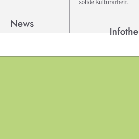
solide Kulturarbeit.
News
Infothe