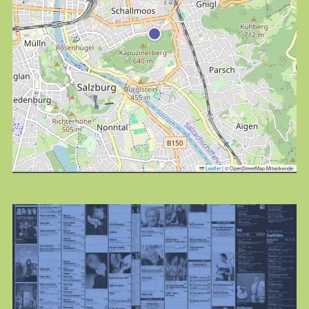
Finde täglich bis zu 50 Veranstaltungen in Stadt
und Land Salzburg. Ob Kino, Theater, Literatur
oder Musik bei uns findest du Kultur-Programm
für Menschen von 0-99.
Leaflet
|
© OpenStreetMap-Mitwirkende
KULTplan