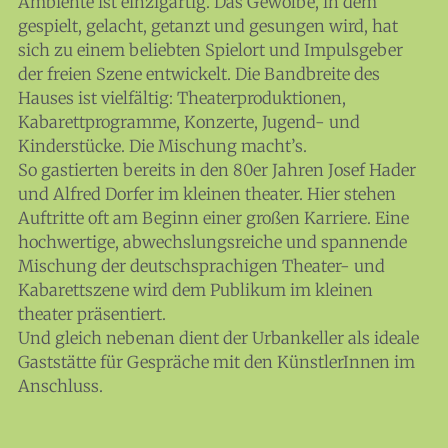
Ambiente ist einzigartig. Das Gewölbe, in dem
gespielt, gelacht, getanzt und gesungen wird, hat
sich zu einem beliebten Spielort und Impulsgeber
der freien Szene entwickelt. Die Bandbreite des
Hauses ist vielfältig: Theaterproduktionen,
Kabarettprogramme, Konzerte, Jugend- und
Kinderstücke. Die Mischung macht’s.
So gastierten bereits in den 80er Jahren Josef Hader
und Alfred Dorfer im kleinen theater. Hier stehen
Auftritte oft am Beginn einer großen Karriere. Eine
News
hochwertige, abwechslungsreiche und spannende
Themen
Mischung der deutschsprachigen Theater- und
Kabarettszene wird dem Publikum im kleinen
Infothek
theater präsentiert.
About
Und gleich nebenan dient der Urbankeller als ideale
Gaststätte für Gespräche mit den KünstlerInnen im
Anschluss.
Mitglieder
Medien