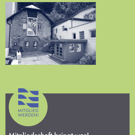
Workshops
KULTplan
Presse
Links
Mitmachen
Suchen
Kontakt
Spenden
Impressum
Datenschutz
Login