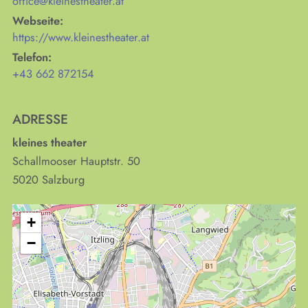
office@kleinestheater.at
Webseite:
https://www.kleinestheater.at
Telefon:
+43 662 872154
ADRESSE
kleines theater
Schallmooser Hauptstr. 50
5020
Salzburg
+
−
KULTplan ABO
Kultur in Salzburg auf einen Blick