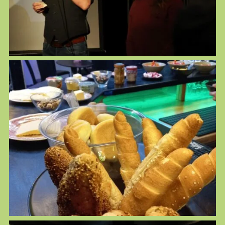
Themen
Infothek
About
Mitglieder
Medien
Workshops
KULTplan
Presse
Links
Mitmachen
Suchen