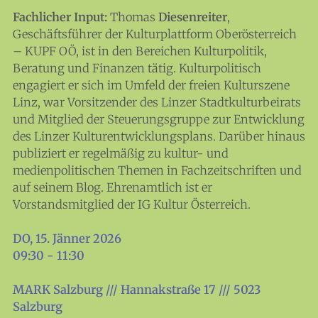
Fachlicher Input:
Thomas
Diesenreiter
,
Finde täglich bis zu 50 Veranstaltungen in Stadt
Geschäftsführer der Kulturplattform Oberösterreich
und Land Salzburg. Ob Kino, Theater, Literatur
– KUPF OÖ, ist in den Bereichen Kulturpolitik,
oder Musik bei uns findest du Kultur-Programm
Beratung und Finanzen tätig. Kulturpolitisch
für Menschen von 0-99.
engagiert er sich im Umfeld der freien Kulturszene
Linz, war Vorsitzender des Linzer Stadtkulturbeirats
und Mitglied der Steuerungsgruppe zur Entwicklung
des Linzer Kulturentwicklungsplans. Darüber hinaus
publiziert er regelmäßig zu kultur- und
medienpolitischen Themen in Fachzeitschriften und
auf seinem Blog. Ehrenamtlich ist er
Vorstandsmitglied der IG Kultur Österreich.
DO, 15. Jänner 2026
09:30 - 11:30
MARK Salzburg /// Hannakstraße 17 /// 5023
Salzburg